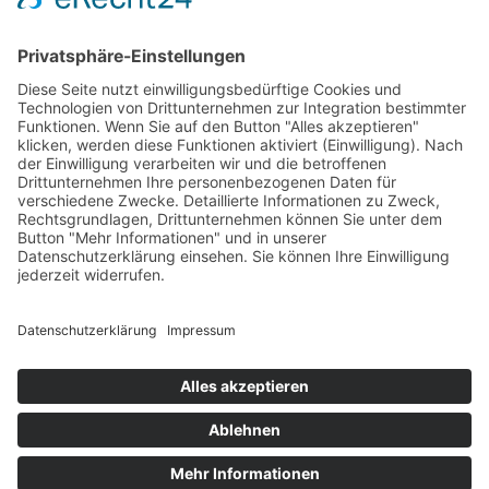
Steaks, zartes Geflügel oder exklusive
Delikatessen – mit unserem Service bleibt
alles frisch und bereit zum Genießen.
MARKTSTÄNDE UND MOBILE
VERKAUFSSTÄNDE
Für Wochenmärkte, Festivals oder mobile
Verkaufsstände bietet unser Kühlwagen
Flexibilität und Zuverlässigkeit. Sie können
sicher sein, dass Ihre Produkte, egal ob
Fleischwaren oder andere frische
Lebensmittel, den ganzen Tag über bestens
gekühlt sind. So können Sie Ihre Kunden mit
der Qualität überzeugen, die sie erwarten –
ob bei sommerlicher Hitze oder bei langen
Verkaufszeiten.