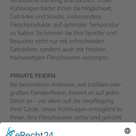
Kühlwagen bietet Ihnen die Möglichkeit,
Getränke und Snacks, insbesondere
Fleischprodukte, auf optimaler Temperatur
zu halten. So können Sie Ihre Sportler und
Besucher nicht nur mit erfrischenden
Getränken, sondern auch mit frischen,
hochwertigen Fleischwaren versorgen.
PRIVATE FEIERN
Bei besonderen Anlässen, wie Jubiläen oder
großen Familienfeiern, kommt es auf jedes
Detail an – vor allem auf die Verpflegung
Ihrer Gäste. Unser Kühlwagen ermöglicht es
Ihnen, Ihre Fleischwaren sicher und gekühlt
zu lagern, sodass Sie für das große
Festessen perfekt vorbereitet sind. Ob edle