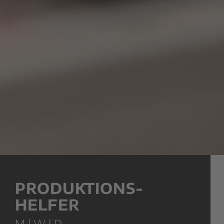
PRODUKTIONS­
HELFER
M | W | D