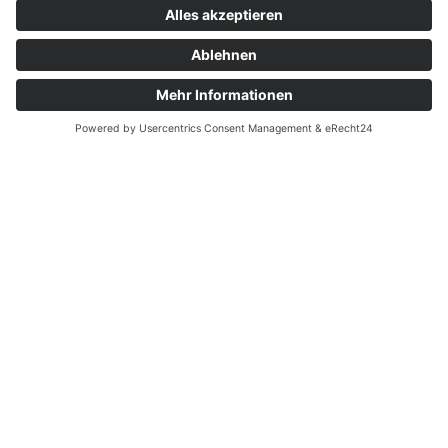
Rachele Fleisch & Wurst
– Inh. Fabio Rachele –
Koellestraße 16b
76189 Karlsruhe
T: (0721) 69 72 25
F: (0721) 20 17 753
M:
info@rachele-fleisch.de