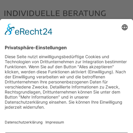
INDIVIDUELLE BERATUNG
DIREKT VOR ORT
HIER FINDEN SIE UNS
Koellestraße 16b
76189 Karlsruhe
Anfahrt